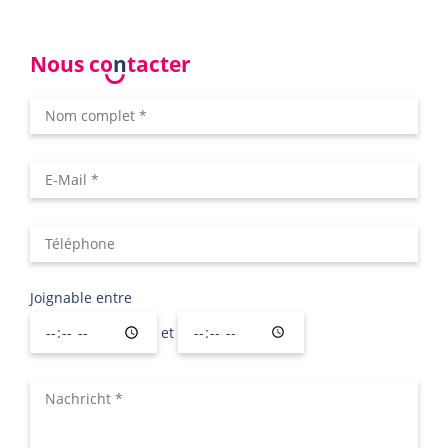
Nous co
n
tacter
Joignable entre
et