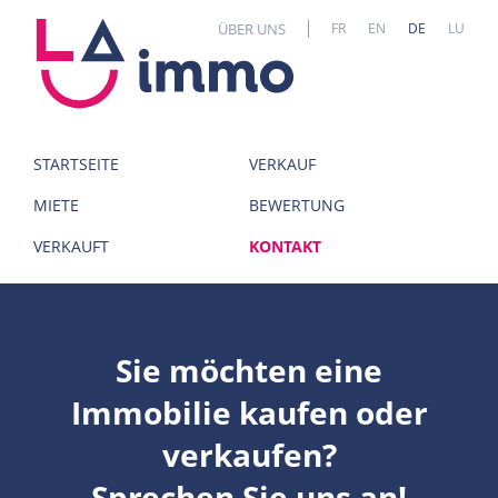
Cookie-Einstellungen
ÜBER UNS
FR
EN
DE
LU
STARTSEITE
VERKAUF
MIETE
BEWERTUNG
VERKAUFT
KONTAKT
Sie möchten eine
Immobilie kaufen oder
verkaufen?
Sprechen Sie uns an!