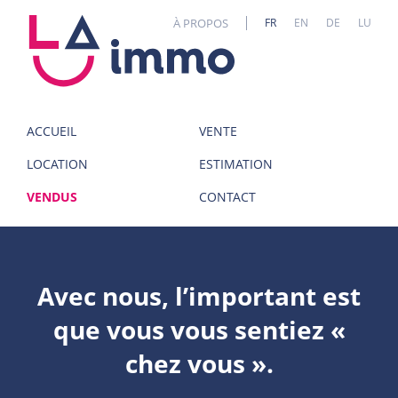
Panneau de gestion des cookies
À PROPOS
FR
EN
DE
LU
ACCUEIL
VENTE
LOCATION
ESTIMATION
VENDUS
CONTACT
Avec nous, l’important est
que vous vous sentiez «
chez vous ».