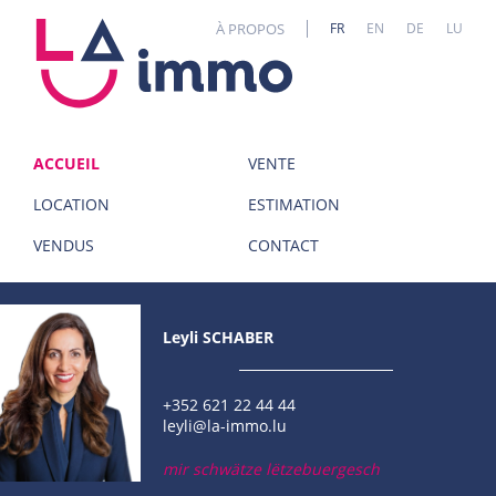
Panneau de gestion des cookies
À PROPOS
FR
EN
DE
LU
ACCUEIL
VENTE
LOCATION
ESTIMATION
VENDUS
CONTACT
Leyli SCHABER
+352 621 22 44 44
leyli@la-immo.lu
mir schwätze lëtzebuergesch