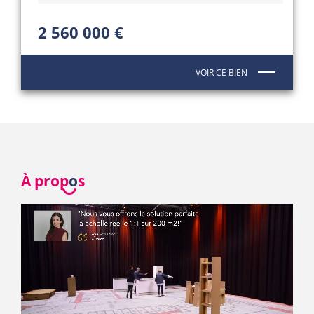
2 560 000 €
VOIR CE BIEN
À prop
o
s