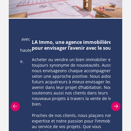
érer avec
LA Immo, une agence immobilière
Des mais
ous
pour envisager l’avenir avec le sourire
bois mas
ns de haute
Acheter ou vendre un bien immobilier est
Bien avant
ointe.
toujours synonyme de nouveautés. Aussi,
dans le d
nous envisageons chaque accompagnement
Fischbach 
selon une approche positive. Nous aidons les
construct
futurs acquéreurs à mieux envisager leur
et plus re
avenir dans leur projet d’habitation. Nous
le groupe 
soutenons aussi nos clients dans leurs
des maiso
nouveaux projets à travers la vente de leur
et passive
bien.
Luxembour
FEDIL 2003
passive», 
Proches de nos clients, nous plaçons notre
nouveau dé
expertise et notre passion pour l’immobilier
de maison
au service de vos projets. Que vous