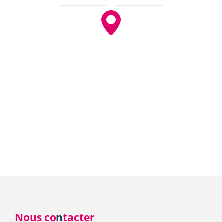
Nous co
n
tacter