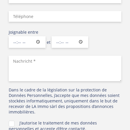
Für weitere Informationen oder zur Vereinbarung
eines Besuchs kontaktieren Sie uns unter +352 621
65 44 44 oder per E-Mail unter info@la-immo.lu.
Joignable entre
et
Dans le cadre de la législation sur la protection de
Données Personnelles, j’accepte que mes données soient
stockées informatiquement, uniquement dans le but de
recevoir de LA Immo sàrl des propositions d’annonces
immobilières.
J'autorise le traitement de mes données
personnelles et accepte d'être contacté.