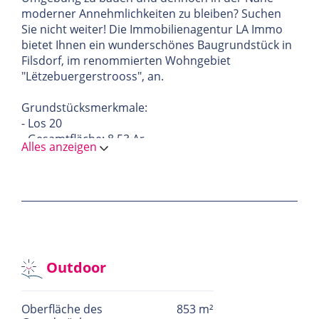
moderner Annehmlichkeiten zu bleiben? Suchen
Sie nicht weiter! Die Immobilienagentur LA Immo
bietet Ihnen ein wunderschönes Baugrundstück in
Filsdorf, im renommierten Wohngebiet
"Lëtzebuergerstrooss", an.
Grundstücksmerkmale:
- Los 20
- Gesamtfläche: 8,53 Ar
Alles anzeigen
- Preis: EUR 810.350.-
Warum Filsdorf wählen?
Filsdorf ist ein bezaubernder Ort, der eine
außergewöhnliche Lebensqualität bietet. Nur
wenige Minuten von den Hauptverkehrsstraßen
entfernt vereint es perfekt ländliche Ruhe und
schnellen Zugang zu städtischen
Outdoor
Annehmlichkeiten. In der Nähe der
luxemburgischen Hauptstadt bietet Filsdorf einen
Oberfläche des
853 m²
effizienten öffentlichen Verkehr und liegt in der