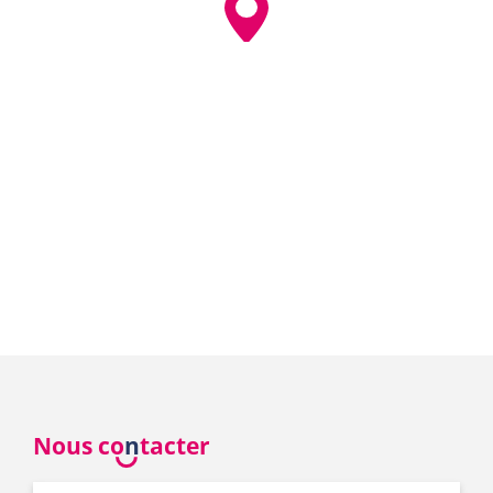
Nous co
n
tacter