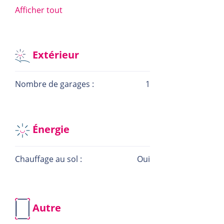
Afficher tout
Prix TTC 3 %, sous réserve de l’éligibilité et de
l’acceptation des aides étatiques, ainsi que de la
confirmation du montant par l’administration
compétente.
Extérieur
Nombre de garages :
1
Énergie
Chauffage au sol :
Oui
Autre