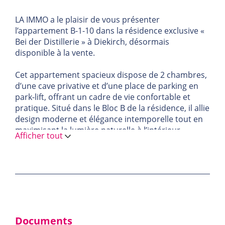
LA IMMO a le plaisir de vous présenter
l’appartement B-1-10 dans la résidence exclusive «
Bei der Distillerie » à Diekirch, désormais
disponible à la vente.
Cet appartement spacieux dispose de 2 chambres,
d’une cave privative et d’une place de parking en
park-lift, offrant un cadre de vie confortable et
pratique. Situé dans le Bloc B de la résidence, il allie
design moderne et élégance intemporelle tout en
maximisant la lumière naturelle à l’intérieur.
Afficher tout
Réalisée par le développeur renommé Arend &
Fischbach, la résidence « Bei der Distillerie »
représente un nouvel art de vivre, alliant sérénité,
confort et proximité urbaine. Cet appartement a
été pensé pour offrir un cadre de vie privilégié,
avec des espaces généreux et une attention
particulière aux détails.
Documents