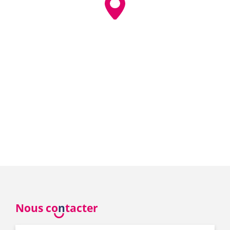
Nous co
n
tacter