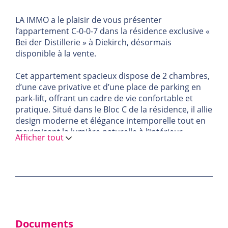
LA IMMO a le plaisir de vous présenter
l’appartement C-0-0-7 dans la résidence exclusive «
Bei der Distillerie » à Diekirch, désormais
disponible à la vente.
Cet appartement spacieux dispose de 2 chambres,
d’une cave privative et d’une place de parking en
park-lift, offrant un cadre de vie confortable et
pratique. Situé dans le Bloc C de la résidence, il allie
design moderne et élégance intemporelle tout en
maximisant la lumière naturelle à l’intérieur.
Afficher tout
Réalisée par le développeur renommé Arend &
Fischbach, la résidence « Bei der Distillerie »
représente un nouvel art de vivre, alliant sérénité,
confort et proximité urbaine. Cet appartement a
été pensé pour offrir un cadre de vie privilégié,
avec des espaces généreux et une attention
particulière aux détails.
Documents