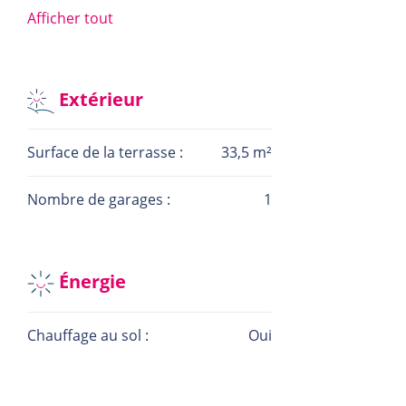
Afficher tout
Prix TTC 3 %, sous réserve de l’éligibilité et de
l’acceptation des aides étatiques, ainsi que de la
confirmation du montant par l’administration
compétente.
Extérieur
Surface de la terrasse :
33,5 m²
Nombre de garages :
1
Énergie
Chauffage au sol :
Oui