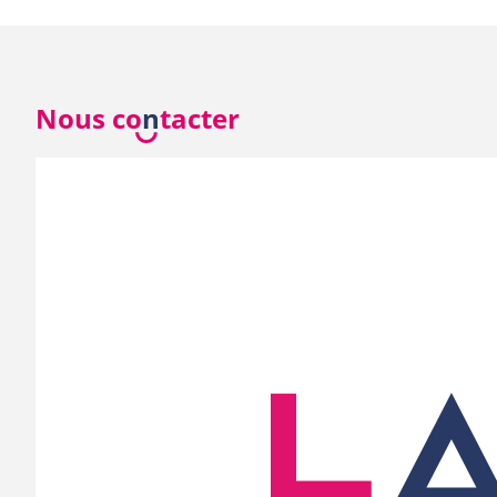
Nous co
n
tacter