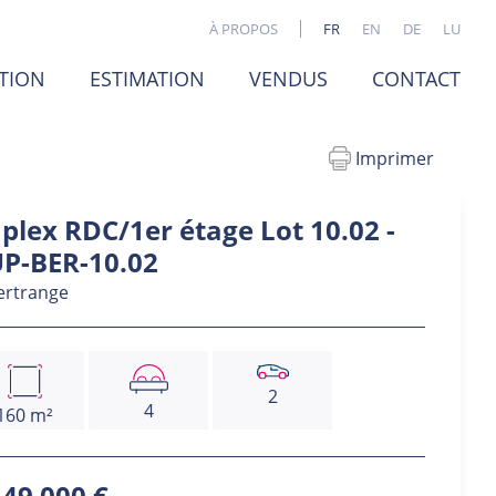
À PROPOS
FR
EN
DE
LU
TION
ESTIMATION
VENDUS
CONTACT
Imprimer
plex RDC/1er étage Lot 10.02 -
P-BER-10.02
rtrange
2
4
160 m²
649 000 €