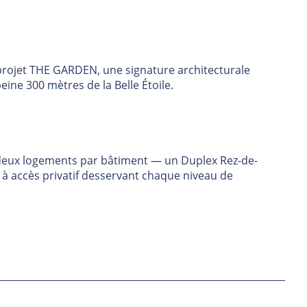
projet THE GARDEN, une signature architecturale
eine 300 mètres de la Belle Étoile.
 deux logements par bâtiment — un Duplex Rez-de-
r à accès privatif desservant chaque niveau de
te épurée aux étages.
ute performance énergétique.
neaux solaires photovoltaïques.