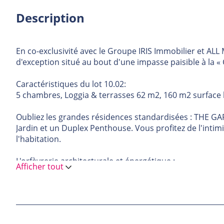
Description
En co-exclusivité avec le Groupe IRIS Immobilier et A
d'exception situé au bout d'une impasse paisible à la « 
Caractéristiques du lot 10.02:
5 chambres, Loggia & terrasses 62 m2, 160 m2 surface 
Oubliez les grandes résidences standardisées : THE G
Jardin et un Duplex Penthouse. Vous profitez de l'intim
l'habitation.
L'orfèvrerie architecturale et énergétique :
Afficher tout
• Façades nobles avec une assise minérale en briqu
• Détails d'exception avec garde-corps en acier au 
• Classe AAA / maison passive avec isolation de poin
Tous les prix intègrent systématiquement 2 vastes empl