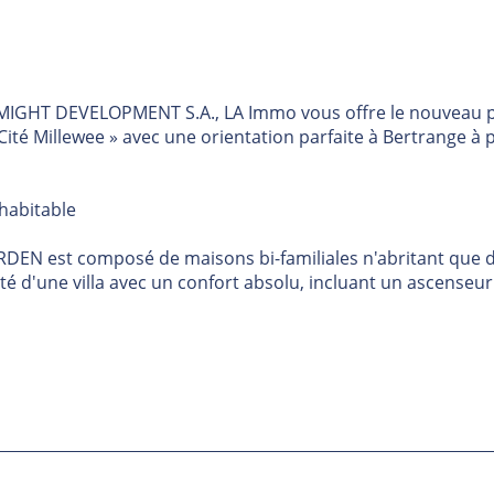
LL MIGHT DEVELOPMENT S.A., LA Immo vous offre le nouveau 
Cité Millewee » avec une orientation parfaite à Bertrange à p
habitable
ARDEN est composé de maisons bi-familiales n'abritant que
ité d'une villa avec un confort absolu, incluant un ascenseu
e chaleureuse au rez-de-chaussée, surmontée de Crémoli
design personnalisé et menuiseries mixtes ALU/BOIS à ha
te, VMC double flux, pompe à chaleur individuelle et pan
acements de parking intérieurs et 1 grande cave privative.