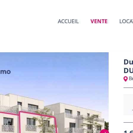
ACCUEIL
VENTE
LOCA
Du
DU
Be
1 