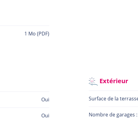
er. Pour toute information complémentaire ou pour convenir
1
Mo
(PDF)
l’acceptation des aides étatiques, ainsi que de la confirmati
Extérieur
Surface de la terrasse
Oui
Nombre de garages :
Oui