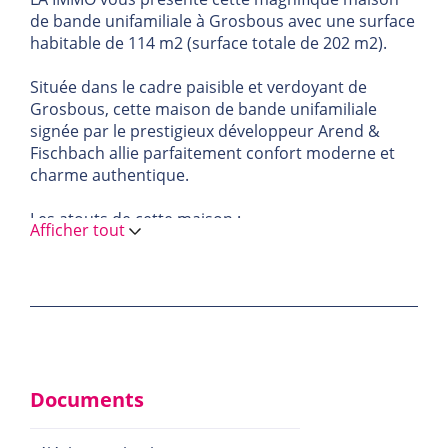
de bande unifamiliale à Grosbous avec une surface
habitable de 114 m2 (surface totale de 202 m2).
Située dans le cadre paisible et verdoyant de
Grosbous, cette maison de bande unifamiliale
signée par le prestigieux développeur Arend &
Fischbach allie parfaitement confort moderne et
charme authentique.
Les atouts de cette maison :
Afficher tout
Terrain de 3,06 ares : Un espace extérieur agréable
pour profiter de moments de détente.
3 chambres lumineuses : Des pièces spacieuses et
accueillantes, idéales pour toute la famille.
Salle de bain contemporaine : Un lieu de confort
avec des finitions modernes et élégantes.
Documents
Garage privé : Pour votre voiture et tout ce dont
vous avez besoin au quotidien.