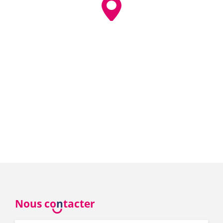
Nous co
n
tacter