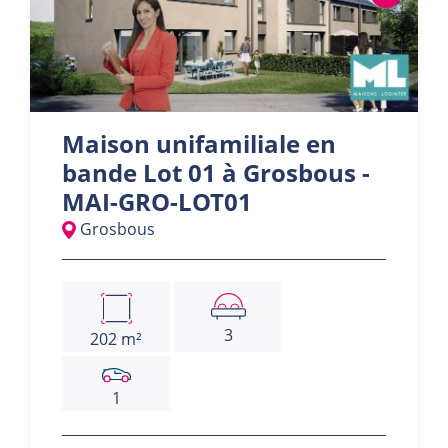
Maison unifamiliale en
bande Lot 01 à Grosbous -
MAI-GRO-LOT01
Grosbous
3
202 m²
1