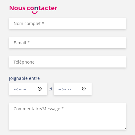
Nous co
n
tacter
Joignable entre
et