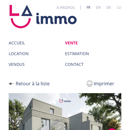
Panneau de gestion des cookies
À PROPOS
FR
EN
DE
LU
ACCUEIL
VENTE
LOCATION
ESTIMATION
VENDUS
CONTACT
Retour à la liste
Imprimer