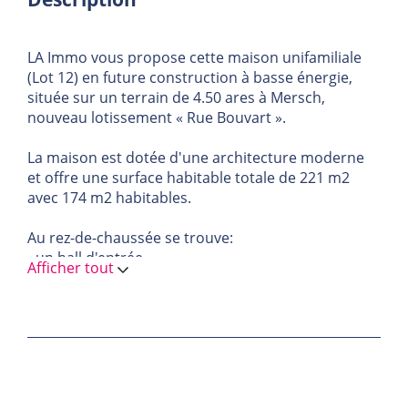
LA Immo vous propose cette maison unifamiliale
(Lot 12) en future construction à basse énergie,
située sur un terrain de 4.50 ares à Mersch,
nouveau lotissement « Rue Bouvart ».
La maison est dotée d'une architecture moderne
et offre une surface habitable totale de 221 m2
avec 174 m2 habitables.
Au rez-de-chaussée se trouve:
- un hall d'entrée
Afficher tout
- un WC séparé
- une buanderie
- une cuisine ouverte sur la salle à manger et le
salon
avec sortie sur la terrasse et jardin
- un garage pour deux voitures