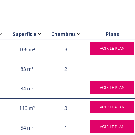
 publics, accès autoroutier) et sa richesse en équipements : 
rénité.
Superficie
Chambres
Plans
ment de qualité ou d’un investissement à forte valeur ajou
VOIR LE PLAN
106 m²
3
séduire.
83 m²
2
 pas à prendre rendez-vous avec nos conseillers :
VOIR LE PLAN
34 m²
VOIR LE PLAN
113 m²
3
ptation des aides étatiques, ainsi que de la confirmation du 
VOIR LE PLAN
54 m²
1