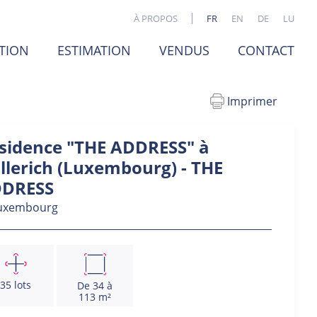
À PROPOS
FR
EN
DE
LU
TION
ESTIMATION
VENDUS
CONTACT
Imprimer
sidence "THE ADDRESS" à
llerich (Luxembourg) - THE
DRESS
uxembourg
35 lots
De 34 à
113 m²