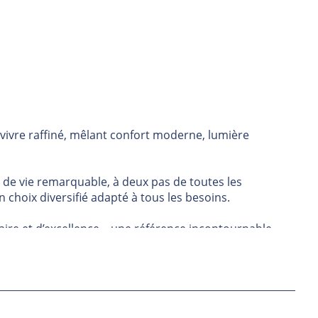
 vivre raffiné, mêlant confort moderne, lumière
 de vie remarquable, à deux pas de toutes les
 choix diversifié adapté à tous les besoins.
aire et d’excellence – une référence incontournable
ieux et fonctionnel.
que. Entre nature urbaine et infrastructures modernes,