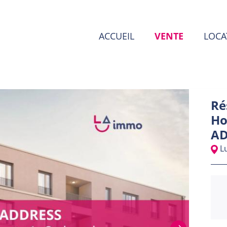
ACCUEIL
VENTE
LOCA
Ré
Ho
AD
L