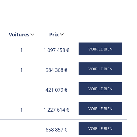
écoles, commerces, culture, sport et loisirs.
Voitures
Prix
tée, la résidence THE ADDRESS constitue une occasion
VOIR LE BIEN
1
1 097 458 €
VOIR LE BIEN
1
984 368 €
VOIR LE BIEN
421 079 €
VOIR LE BIEN
1
1 227 614 €
montant par l’administration compétente.
VOIR LE BIEN
658 857 €