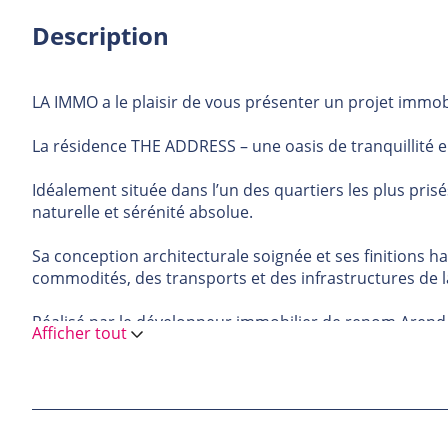
Description
LA IMMO a le plaisir de vous présenter un projet immobi
La résidence THE ADDRESS – une oasis de tranquillité e
Idéalement située dans l’un des quartiers les plus pris
naturelle et sérénité absolue.
Sa conception architecturale soignée et ses finitions 
commodités, des transports et des infrastructures de la 
Réalisé par le développeur immobilier de renom Arend & 
Afficher tout
dans le paysage immobilier luxembourgeois. Chaque dét
Pourquoi investir à Hollerich ?
Situé au cœur de Luxembourg-Ville, Hollerich bénéficie