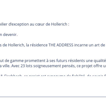
lier d’exception au cœur de Hollerich :
n devenir.
és de Hollerich, la résidence THE ADDRESS incarne un art de
haut de gamme promettent à ses futurs résidents une qualité
ville. Avec 23 lots soigneusement pensés, ce projet offre un
Fischbach, ce projet est synonyme de fiabilité, de savoir-f
ail a été pensé pour créer un cadre de vie durable, harmon
 d’une localisation stratégique et d’un cadre de vie dynami